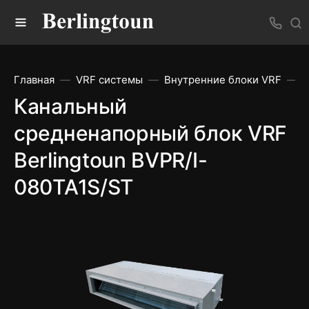
Главная
VRF системы
Внутренние блоки VRF
К
Канальный
средненапорный блок VRF
Berlingtoun BVPR/I-
080TA1S/ST