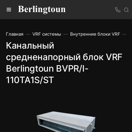
Главная
VRF системы
Внутренние блоки VRF
К
Канальный
средненапорный блок VRF
Berlingtoun BVPR/I-
110TA1S/ST