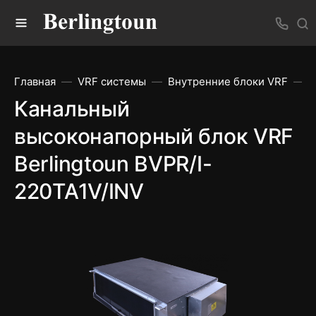
Главная
VRF системы
Внутренние блоки VRF
К
Канальный
высоконапорный блок VRF
Berlingtoun BVPR/I-
220TA1V/INV