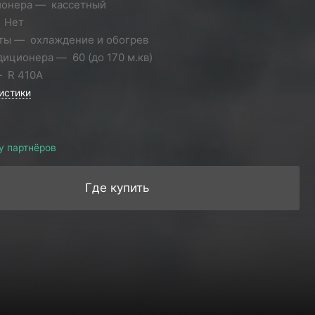
ионера
кассетный
Нет
ты
охлаждение и обогрев
диционера
60 (до 170 м.кв)
R 410A
истики
у партнёров
Где купить