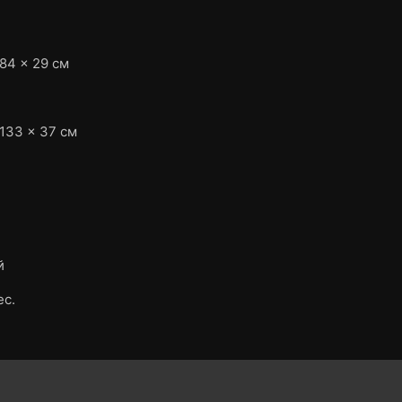
 84 × 29 см
 133 × 37 см
й
ес.