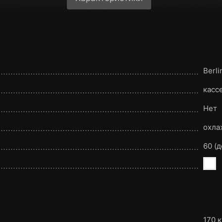
Berli
касс
Нет
охла
60 (д
170 к