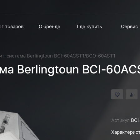
ог товаров
О бренде
Где купить
Сервис
ит-система Berlingtoun BCI-60ACST1/BCO-60AST1
ма Berlingtoun BCI-60A
Артикул
BCI
Характерист