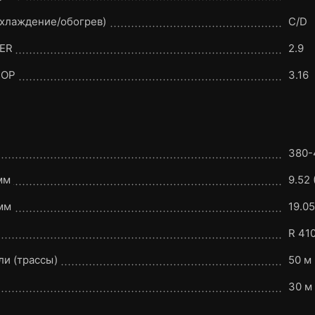
охлаждение/обогрев)
C/D
EER
2.9
COP
3.16
380-
мм
9.52 
мм
19.05
R 41
и (трассы)
50 м
30 м