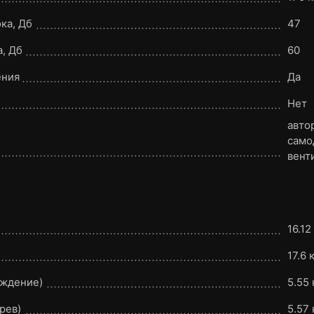
ка, Дб
47
, Дб
60
ения
Да
Нет
авто
само
вент
16.12
17.6 
аждение)
5.55
рев)
5.57