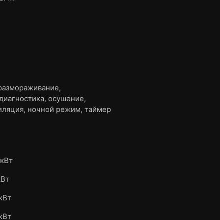
размораживание,
диагностика, осушение,
иляция, ночной режим, таймер
 кВт
кВт
 кВт
 кВт