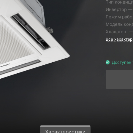
Тип кондиц
Инвертор
Режим рабо
Модель кон
Хладагент
Все характер
Доступен 
Характеристики