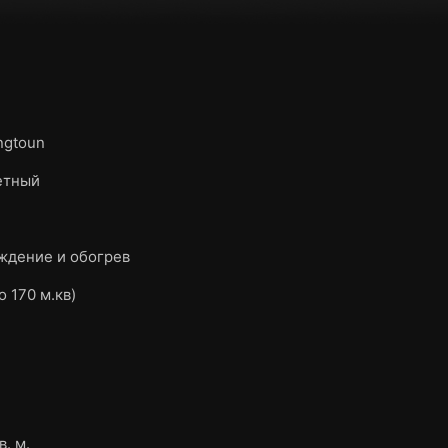
ngtoun
етный
ждение и обогрев
о 170 м.кв)
в. м.