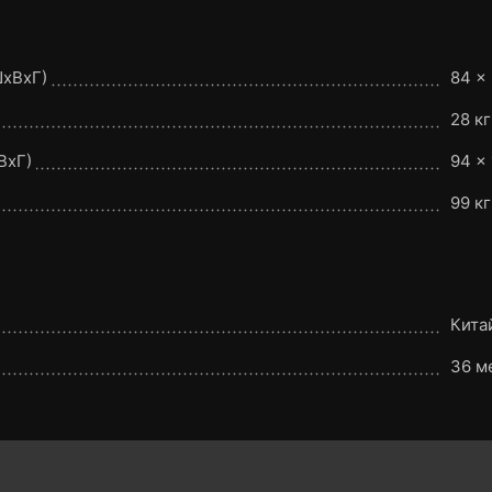
ШxВxГ)
84 ×
28 кг
ВxГ)
94 ×
99 кг
Кита
36 м