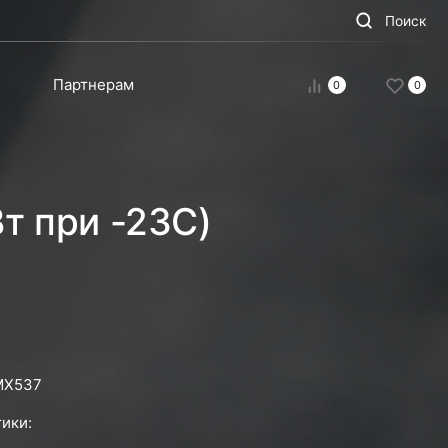
Поиск
Партнерам
0
0
т при -23С)
МХ537
ики: