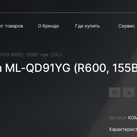
ог товаров
О бренде
Где купить
Сервис
1YG (R600, 155Вт при -23С)
n ML-QD91YG (R600, 155В
Артикул
КО
Характерист