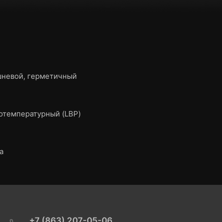
невой, герметичный
отемпературный (LBP)
a
+7 (863) 207-05-06