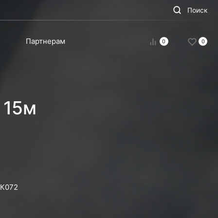
Поиск
Партнерам
0
0
 15м
К072