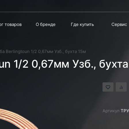
ог товаров
О бренде
Где купить
Сервис
а Berlingtoun 1/2 0,67мм Узб., бухта 15м
un 1/2 0,67мм Узб., бухта
Артикул
ТРУ