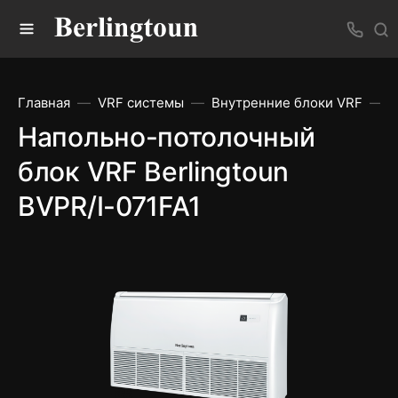
Главная
VRF системы
Внутренние блоки VRF
Н
Напольно-потолочный
блок VRF Berlingtoun
BVPR/I-071FA1