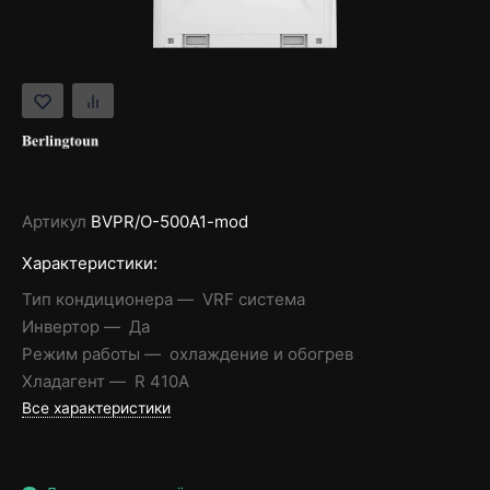
Артикул
BVPR/O-500A1-mod
Характеристики:
Тип кондиционера
VRF система
Инвертор
Да
Режим работы
охлаждение и обогрев
Хладагент
R 410A
Все характеристики