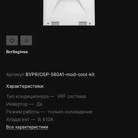
Артикул
BVPR/OSP-560A1-mod-cool-kit
Характеристики:
Тип кондиционера
VRF система
Инвертор
Да
Режим работы
только охлаждение
Хладагент
R 410A
Все характеристики