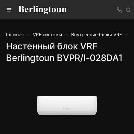
Главная
VRF системы
Внутренние блоки VRF
Н
Настенный блок VRF
Berlingtoun BVPR/I-028DA1