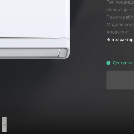
Тип кондиц
Инвертор
Режим рабо
Модель кон
Хладагент
Все характер
Доступен 