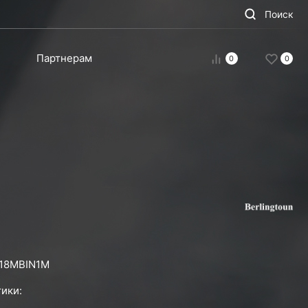
Поиск
Партнерам
0
0
18MBIN1M
ики: