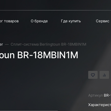
ог товаров
О бренде
Где купить
Сервис
er
Сплит-система Berlingtoun BR-18MBIN1M
toun BR-18MBIN1M
Артикул
BR-
Характерист