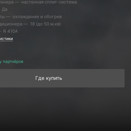
ионера
настенная сплит-система
Да
ты
охлаждение и обогрев
диционера
18 (до 50 м.кв)
R 410A
истики
у партнёров
Где купить