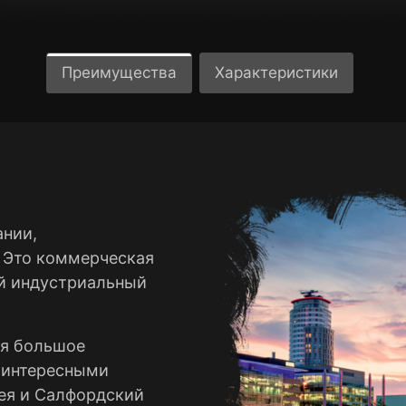
Преимущества
Характеристики
ании,
. Это коммерческая
ый индустриальный
ся большое
о интересными
ея и Салфордский