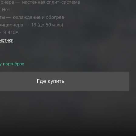
ионера
настенная сплит-система
Нет
ты
охлаждение и обогрев
диционера
18 (до 50 м.кв)
R 410A
истики
у партнёров
Где купить