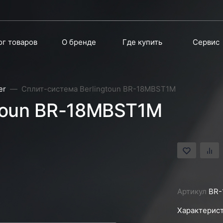
ог товаров
О бренде
Где купить
Сервис
er
Сплит-система Berlingtoun BR-18MBST1M
gtoun BR-18MBST1M
Артикул
BR-
Характерист