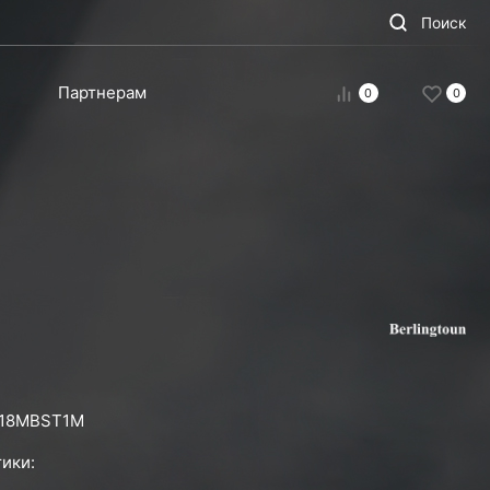
Поиск
Партнерам
0
0
18MBST1M
ики: