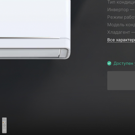
Тип кондиц
Инвертор
Режим рабо
Модель кон
Хладагент
Все характер
Доступен 