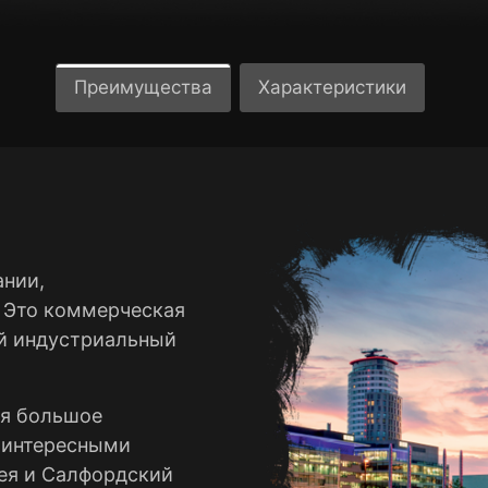
Преимущества
Характеристики
ании,
. Это коммерческая
ый индустриальный
ся большое
о интересными
ея и Салфордский